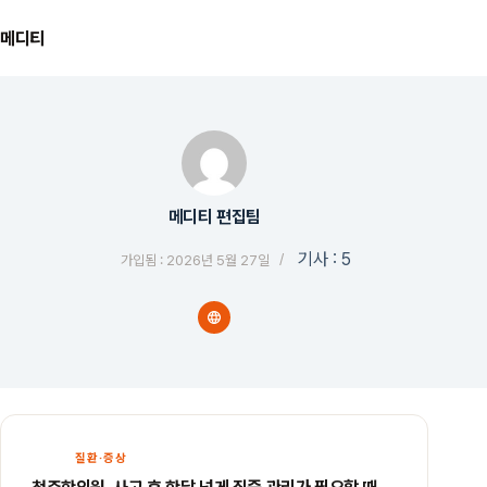
본
문
메디티
으
로
건
너
뛰
기
메디티 편집팀
기사 : 5
가입됨 : 2026년 5월 27일
질환·증상