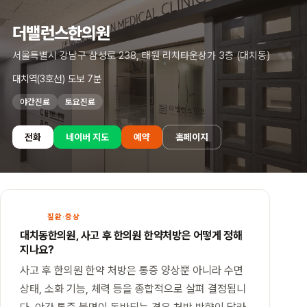
더밸런스한의원
서울특별시 강남구 삼성로 238, 태원 리치타운상가 3층 (대치동)
대치역(3호선) 도보 7분
야간진료
토요진료
전화
네이버 지도
예약
홈페이지
본
문
으
로
질환·증상
건
대치동한의원, 사고 후 한의원 한약처방은 어떻게 정해
너
지나요?
뛰
기
사고 후 한의원 한약 처방은 통증 양상뿐 아니라 수면
상태, 소화 기능, 체력 등을 종합적으로 살펴 결정됩니