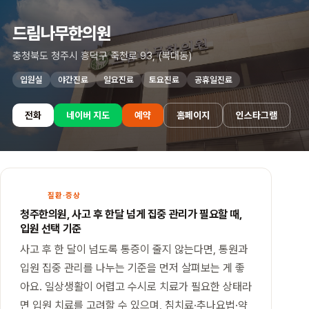
드림나무한의원
충청북도 청주시 흥덕구 죽천로 93, (복대동)
입원실
야간진료
일요진료
토요진료
공휴일진료
전화
네이버 지도
예약
홈페이지
인스타그램
본
문
으
로
질환·증상
건
청주한의원, 사고 후 한달 넘게 집중 관리가 필요할 때,
너
입원 선택 기준
뛰
기
사고 후 한 달이 넘도록 통증이 줄지 않는다면, 통원과
입원 집중 관리를 나누는 기준을 먼저 살펴보는 게 좋
아요. 일상생활이 어렵고 수시로 치료가 필요한 상태라
면 입원 치료를 고려할 수 있으며, 침치료·추나요법·약