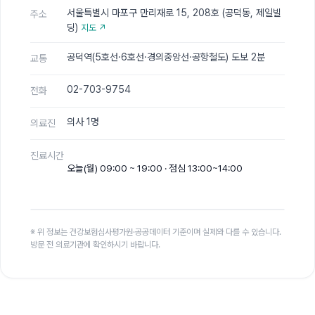
서울특별시 마포구 만리재로 15, 208호 (공덕동, 제일빌
주소
딩)
지도 ↗
공덕역(5호선·6호선·경의중앙선·공항철도) 도보 2분
교통
02-703-9754
전화
의사 1명
의료진
진료시간
오늘(월) 09:00 ~ 19:00 · 점심 13:00~14:00
※ 위 정보는 건강보험심사평가원·공공데이터 기준이며 실제와 다를 수 있습니다.
방문 전 의료기관에 확인하시기 바랍니다.