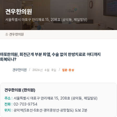
견우한의원
서울특별시 마포구 만리재로 15, 208호 (공덕동, 제일빌딩)
홈
›
견우한의원
본
문
으
마포한의원, 회전근개 부분 파열, 수술 없이 한방치료로 어디까지
로
회복되나?
건
너
견우한의원
2026년 6월 8일
뛰
질환·증상
기
견우한의원 (한의원)
주소 :
서울특별시 마포구 만리재로 15, 208호 (공덕동, 제일빌딩)
전화 :
02-703-9754
위치 :
공덕역(5호선·6호선·경의중앙선·공항철도) 도보 2분