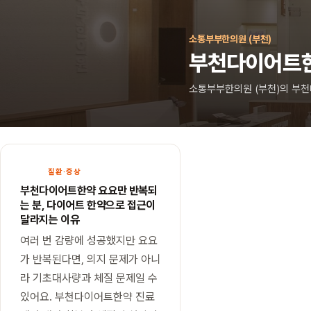
소통부부한의원 (부천)
부천다이어트
소통부부한의원 (부천)의 부
본
문
으
로
질환·증상
건
부천다이어트한약 요요만 반복되
너
는 분, 다이어트 한약으로 접근이
뛰
달라지는 이유
기
여러 번 감량에 성공했지만 요요
가 반복된다면, 의지 문제가 아니
라 기초대사량과 체질 문제일 수
있어요. 부천다이어트한약 진료