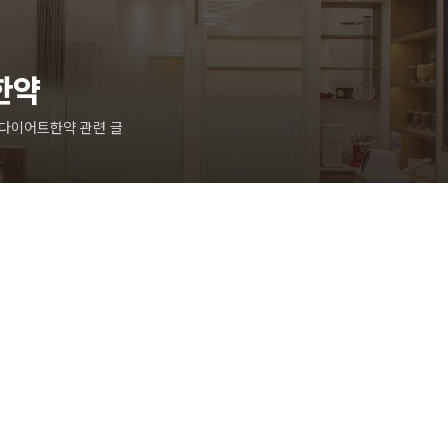
한약
천다이어트한약 관련 글